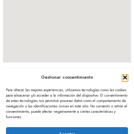
Gestionar consentimiento
Contact
For any queries,
Alameda
please contact the
Para ofrecer las mejores experiencias, utilizamos tecnologías como las cookies
para almacenar y/o acceder a la información del dispositivo. El consentimiento
Technical Secretariat.
San Mamés
de estas tecnologías nos permitirá procesar datos como el comportamiento de
37-3º, 48010
navegación o las identificaciones únicas en este sitio. No consentir o retirar el
consentimiento, puede afectar negativamente a ciertas características y
Bilbao
funciones.
+34944211877
geivex@lideraev
Aceptar